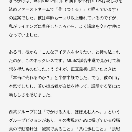
きっかけは、球団のMD部門に所属する中村作（私は親しみを
込めファーストネームで「作（つくる）」と呼んでいます）
の提案でした。彼は年齢も一回り以上離れているのですが、
私がライオンズに着任したころから、よく議論を交わす仲に
なっていました。
ある日、彼から「こんなアイテムをやりたい」と持ち込まれ
たのが、このネックレスです。MLBの試合中継で見かけて着
想を得たものだったようですが、正直最初に聞いたときは
「本当に売れるのか？」と半信半疑でした。でも、彼の目は
本気でしたし、若い担当者が自信を持って、説明する姿には
頼もしさを感じました。
西武グループには「でかける人を、ほほえむ人へ。」という
グループビジョンがあり、その実現のために掲げている役職
員の行動指針は「誠実であること」「共に歩むこと」「挑戦